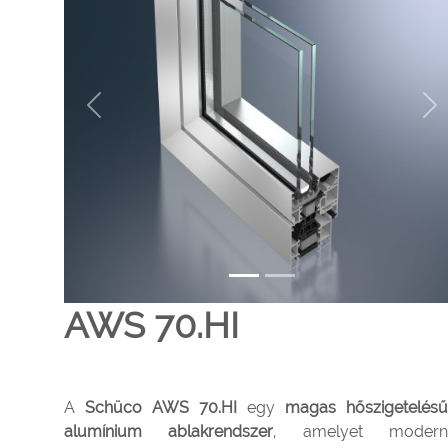
Previous
Ne
AWS 70.HI
A
Schüco AWS 70.HI
egy
magas hőszigetelésű
alumínium ablakrendszer
, amelyet moder