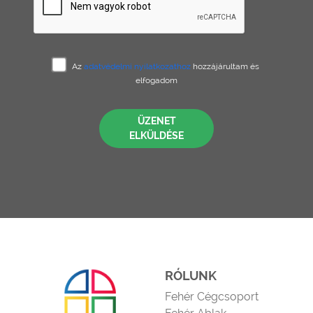
Az
adatvédelmi nyilatkozathoz
hozzájárultam és
elfogadom
ÜZENET
ELKÜLDÉSE
RÓLUNK
Fehér Cégcsoport