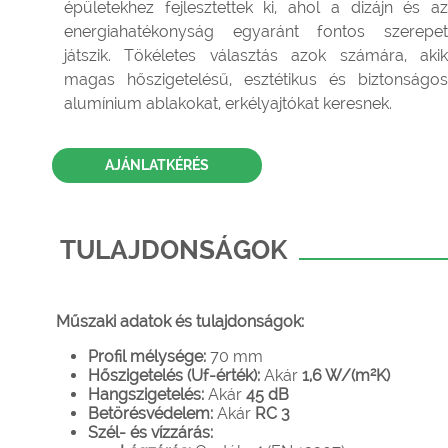
épületekhez fejlesztettek ki, ahol a dizájn és az
energiahatékonyság egyaránt fontos szerepet
játszik. Tökéletes választás azok számára, akik
magas hőszigetelésű, esztétikus és biztonságos
alumínium ablakokat, erkélyajtókat keresnek.
AJÁNLATKÉRÉS
TULAJDONSÁGOK
Műszaki adatok és tulajdonságok:
Profil mélysége:
70 mm
Hőszigetelés (Uf-érték):
Akár
1,6 W/(m²K)
Hangszigetelés:
Akár
45 dB
Betörésvédelem:
Akár
RC 3
Szél- és vízzárás: