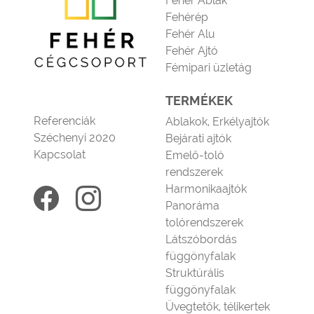
Fehér Ablak
Fehérép
Fehér Alu
Fehér Ajtó
Fémipari üzletág
TERMÉKEK
Referenciák
Ablakok, Erkélyajtók
Széchenyi 2020
Bejárati ajtók
Kapcsolat
Emelő-toló
rendszerek
Harmonikaajtók
Panoráma
tolórendszerek
Látszóbordás
függönyfalak
Struktúrális
függönyfalak
Üvegtetők, télikertek