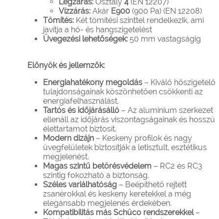
Légzárás:
Osztály
4
(EN 12207)
Vízzárás:
Akár
E900
(900 Pa) (EN 12208)
Tömítés:
Két tömítési szinttel rendelkezik, ami
javítja a hő- és hangszigetelést
Üvegezési lehetőségek:
50 mm vastagságig
Előnyök és jellemzők:
Energiahatékony megoldás
– Kiváló hőszigetelő
tulajdonságainak köszönhetően csökkenti az
energiafelhasználást.
Tartós és időjárásálló
– Az alumínium szerkezet
ellenáll az időjárás viszontagságainak és hosszú
élettartamot biztosít.
Modern dizájn
– Keskeny profilok és nagy
üvegfelületek biztosítják a letisztult, esztétikus
megjelenést.
Magas szintű betörésvédelem
– RC2 és RC3
szintig fokozható a biztonság.
Széles variálhatóság
– Beépíthető rejtett
zsanérokkal és keskeny keretekkel a még
elegánsabb megjelenés érdekében.
Kompatibilitás más Schüco rendszerekkel
–