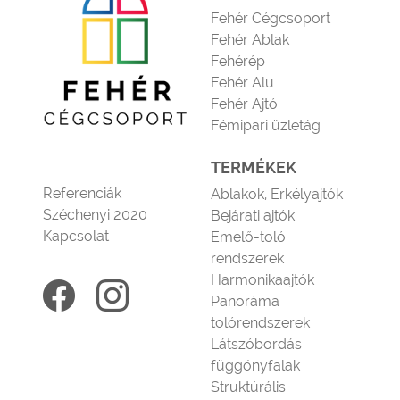
Fehér Cégcsoport
Fehér Ablak
Fehérép
Fehér Alu
Fehér Ajtó
Fémipari üzletág
TERMÉKEK
Referenciák
Ablakok, Erkélyajtók
Széchenyi 2020
Bejárati ajtók
Kapcsolat
Emelő-toló
rendszerek
Harmonikaajtók
Panoráma
tolórendszerek
Látszóbordás
függönyfalak
Struktúrális