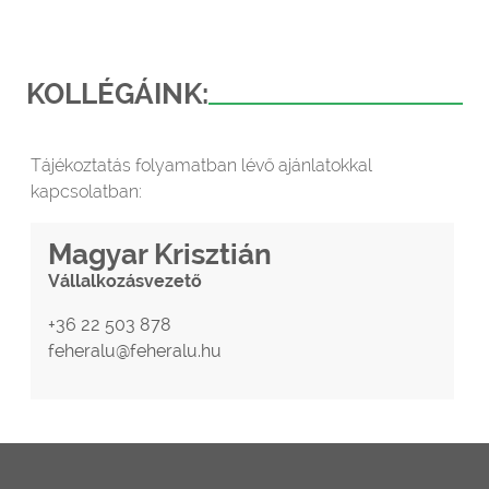
KOLLÉGÁINK:
Tájékoztatás folyamatban lévő ajánlatokkal
kapcsolatban:
Magyar Krisztián
Vállalkozásvezető
+36 22 503 878
feheralu@feheralu.hu