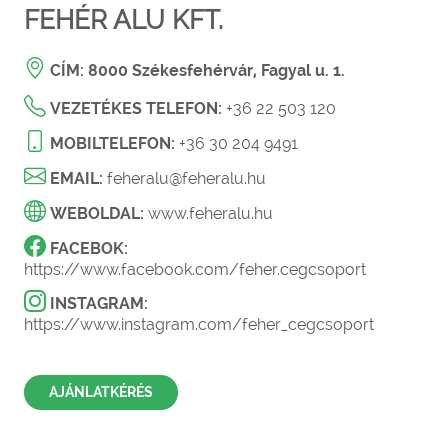
FEHÉR ALU KFT.
CÍM:
8000 Székesfehérvár, Fagyal u. 1.
VEZETÉKES TELEFON:
+36 22 503 120
MOBILTELEFON:
+36 30 204 9491
EMAIL:
feheralu@feheralu.hu
WEBOLDAL:
www.feheralu.hu
FACEBOK:
https://www.facebook.com/feher.cegcsoport
INSTAGRAM:
https://www.instagram.com/feher_cegcsoport
AJÁNLATKÉRÉS