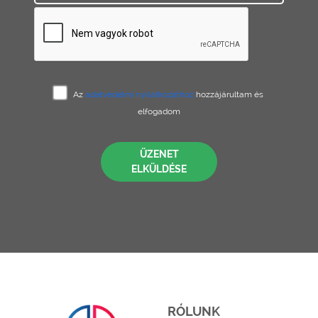
Az
adatvédelmi nyilatkozathoz
hozzájárultam és
elfogadom
ÜZENET
ELKÜLDÉSE
RÓLUNK