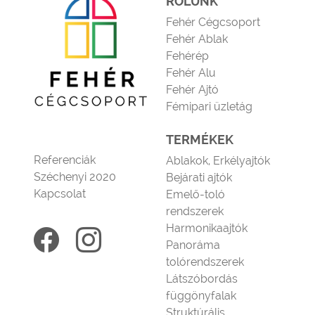
RÓLUNK
Fehér Cégcsoport
Fehér Ablak
Fehérép
Fehér Alu
Fehér Ajtó
Fémipari üzletág
TERMÉKEK
Referenciák
Ablakok, Erkélyajtók
Széchenyi 2020
Bejárati ajtók
Kapcsolat
Emelő-toló
rendszerek
Harmonikaajtók
Panoráma
tolórendszerek
Látszóbordás
függönyfalak
Struktúrális