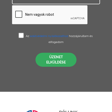
Az
adatvédelmi nyilatkozathoz
hozzájárultam és
elfogadom
ÜZENET
ELKÜLDÉSE